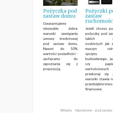
Pożyczka pod
Pożyczki p
zastaw domu
zastaw
ruchomośc
Gwarantujemy
niezwykle dobre
Jeżeli chcesz po
warunki zawiązania
pożyczkę pod za
umowy kredytowej
takich d
pod zastaw domu.
osobistych jak a
Nawet do 50%
maszyn rolny
wartości posiadłości -
sprzętu
zachęcamy do
budowlanego, ja
zapoznania się z
czy papie
propozycją.
wartościowyc
przekonaj się j
warunki stawia n
przedsiębiorstwo
finansowe.
Witamy
Hipoteczne – pod zastaw